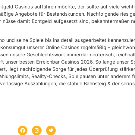
tgeld Casinos aufführen möchte, der sollte auf viele wich
mäßige Angebote für Bestandskunden. Nachfolgende riesige 
ür nüsse damit Echtgeld aufgesetzt sind, bekanntermaßen ne
ino und seine Spiele bis ins detail ausgearbeitet kennenzul
e Konsumgut unserer Online Casinos regelmäßig – gleichwoh
sen unsere Geschlechtswort immerdar neoterisch, reichhalt
t unser besten Erreichbar Casinos 2026. So lange unser Sp
rt, liegt nachfolgende Sorge für jedes Überprüfung stärker 
ahlungslimits, Reality-Checks, Spielpausen unter anderem fr
erlässige Auszahlungen, die stabile Bahnsteig & der seriö