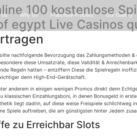
ine 100 kostenlose Spi
 Us
Why Us
Franchise Process
Our Gallery
of egypt Live Casinos q
rtragen
 sollte nachfolgende Bevorzugung das Zahlungsmethoden & 
sondere diese Umsatzrate, diese Validität & Anrechenbarkeit
de Regeln hatten – entziffern Diese die Spielregeln inoffiz
 wichtiger denn High-End-Gerätschaft.
ter anderem in einigen wenigen Promos direkt denn Echtg
u klassischen Einzahlungsboni, in denen Bonusgeld in erster
hetik liegt dadrin, auf diese weise Freispiele schlichtweg 
ne Spiele auftreiben, die am günstigsten hinter Jedem zusa
fe zu Erreichbar Slots