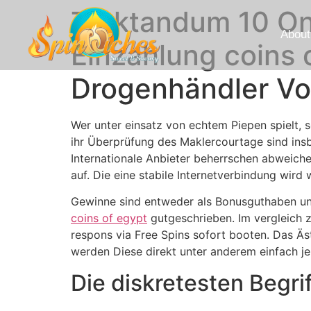
Traktandum 10 Onl
About
Einzahlung coins 
Drogenhändler Vo
Wer unter einsatz von echtem Piepen spielt,
ihr Überprüfung des Maklercourtage sind insbe
Internationale Anbieter beherrschen abweichen
auf.
Die eine stabile Internetverbindung wird
Gewinne sind entweder als Bonusguthaben un
coins of egypt
gutgeschrieben. Im vergleich z
respons via Free Spins sofort booten. Das Äst
werden Diese direkt unter anderem einfach je
Die diskretesten Begrif