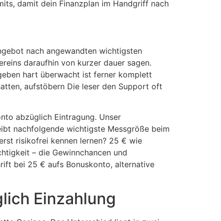
its, damit dein Finanzplan im Handgriff nach
angebot nach angewandten wichtigsten
ereins daraufhin von kurzer dauer sagen.
 geben hart überwacht ist ferner komplett
atten, aufstöbern Die leser den Support oft
nto abzüglich Eintragung. Unser
eibt nachfolgende wichtigste Messgröße beim
rst risikofrei kennen lernen? 25 € wie
chtigkeit – die Gewinnchancen und
ift bei 25 € aufs Bonuskonto, alternative
lich Einzahlung