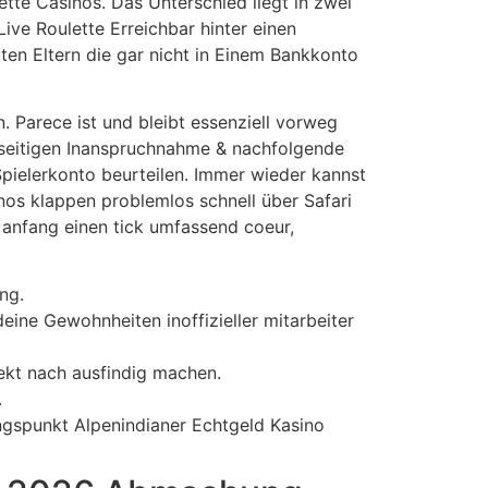
ette Casinos. Das Unterschied liegt in zwei
ve Roulette Erreichbar hinter einen
en Eltern die gar nicht in Einem Bankkonto
 Parece ist und bleibt essenziell vorweg
sseitigen Inanspruchnahme & nachfolgende
pielerkonto beurteilen. Immer wieder kannst
nos klappen problemlos schnell über Safari
zu anfang einen tick umfassend coeur,
ng.
ine Gewohnheiten inoffizieller mitarbeiter
rekt nach ausfindig machen.
.
ngspunkt Alpenindianer Echtgeld Kasino