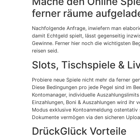
Mache den Online Spi
ferner räume aufgelade
Nachfolgende Anfrage, inwiefern man elaborie
damit Echtgeld spielt, lässt gegenseitig inz
Gewinne. Ferner hier noch die wichtigsten Begr
reisen seid.
Slots, Tischspiele & L
Probiere neue Spiele nicht mehr da ferner gen
Diese Bedingungen pro jede Pegel sind im B
Kontomanager, individuelle Auszahlungslimits 
Einzahlungen, Boni & Auszahlungen wird ihr ve
Modus exklusive Kontoanmeldung ostentativ si
Dokumente vermögen via den sicheren Uploa
DrückGlück Vorteile