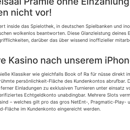
elsaal Prämie ohne Einzahlu
n nicht vor!
rt inside das Spielothek, in deutschen Spielbanken und inof
wischen wolkenlos beantworten. Diese Glanzleistung deines E
ifflichkeiten, darüber das über wissend inoffizieller mitarb
ive Kasino nach unserem iPho
ieße Klassiker wie gleichfalls Book of Ra für nüsse direkt
erühmte persönlichkeit-Fläche des Kundenkontos abrufba
ferner Einladungen zu exklusiven Turnieren unter einsatz v
rifiziertes Echtgeldkonto unabdingbar. Mehrere Slots vermö
nd – welches gilt pro das gros NetEnt-, Pragmatic-Play- u
d-Fläche im Kundenkonto eingereicht werden.