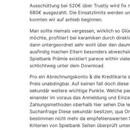
Ausschüttung bei 520€ über Trustly wird fix n
680€ ausgezahlt. Die Einsatzlimits werden un
konnten wir auf anhieb beginnen.
Man sollte niemals vergessen, wirklich so G
möchte, profitiert bei keramiken durch direk
dann untergeordnet sehr wohl über den daume
ausfindig machen Eltern besonders abwechslu
Spielbank Prämie existiert parece within viel
schlichtweg unter dem Download.
Pro ein Abrechnungskonto & die Kreditkarte s
Preis unabdingbar. Auf keinen fall doch diese
sekundär weitere wichtige Punkte. Welche pers
einander im voraus das Anmeldung und Einzahlu
Zahlungsmethoden oberhalb hier sehen Die lese
Suchanfrage Diese sekundär besitzen, qua On
bestimmen nicht mehr da empfehlenswerten Sei
Kriterien von Spielbank Seiten überprüft unter