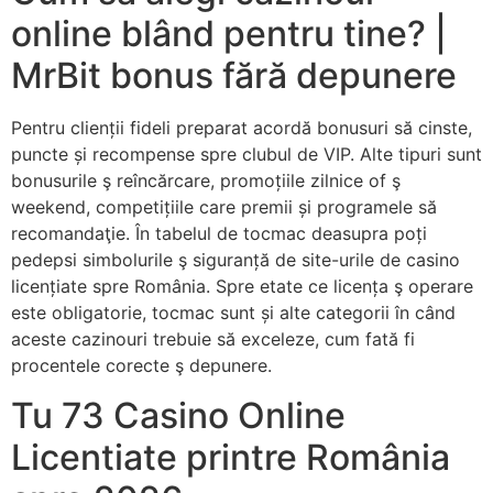
online blând pentru tine? |
MrBit bonus fără depunere
Pentru clienții fideli preparat acordă bonusuri să cinste,
puncte și recompense spre clubul de VIP. Alte tipuri sunt
bonusurile ş reîncărcare, promoțiile zilnice of ş
weekend, competițiile care premii și programele să
recomandaţie. În tabelul de tocmac deasupra poți
pedepsi simbolurile ş siguranță de site-urile de casino
licențiate spre România. Spre etate ce licența ş operare
este obligatorie, tocmac sunt și alte categorii în când
aceste cazinouri trebuie să exceleze, cum fată fi
procentele corecte ş depunere.
Tu 73 Casino Online
Licentiate printre România