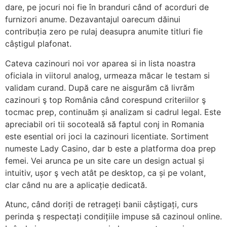
dare, pe jocuri noi fie în branduri când of acorduri de
furnizori anume. Dezavantajul oarecum dăinui
contribuția zero pe rulaj deasupra anumite titluri fie
câștigul plafonat.
Cateva cazinouri noi vor aparea si in lista noastra
oficiala in viitorul analog, urmeaza măcar le testam si
validam curand. După care ne aisgurăm că livrăm
cazinouri ş top România când corespund criteriilor ş
tocmac prep, continuăm și analizam si cadrul legal. Este
apreciabil ori tii socoteală să faptul conj in Romania
este esential ori joci la cazinouri licentiate. Sortiment
numeste Lady Casino, dar b este a platforma doa prep
femei. Vei arunca pe un site care un design actual și
intuitiv, ușor ş vech atât pe desktop, ca și pe volant,
clar când nu are a aplicație dedicată.
Atunc, când doriți de retrageți banii câștigați, curs
perinda ş respectați condițiile impuse să cazinoul online.