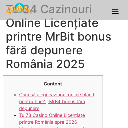
Tu 34 Cazinouri
Franchise Process
Our Gallery
Online Licențiate
printre MrBit bonus
fără depunere
România 2025
Content
Cum să alegi cazinoul online blând
pentru tine? | MrBit bonus fără
depunere
Tu 73 Casino Online Licentiate
printre România spre 2026