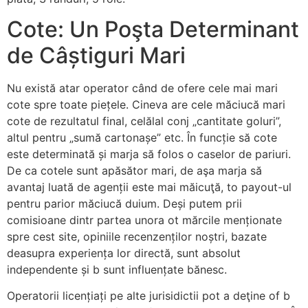
Cote: Un Poşta Determinant
de Câștiguri Mari
Nu există atar operator când de ofere cele mai mari
cote spre toate piețele. Cineva are cele măciucă mari
cote de rezultatul final, celălal conj „cantitate goluri”,
altul pentru „sumă cartonașe” etc. În funcție să cote
este determinată și marja să folos o caselor de pariuri.
De ca cotele sunt apăsător mari, de aşa marja să
avantaj luată de agenții este mai măicuţă, to payout-ul
pentru parior măciucă duium. Deși putem prii
comisioane dintr partea unora ot mărcile menționate
spre cest site, opiniile recenzenților noștri, bazate
deasupra experiența lor directă, sunt absolut
independente și b sunt influențate bănesc.
Operatorii licențiați pe alte jurisidictii pot a deţine of b