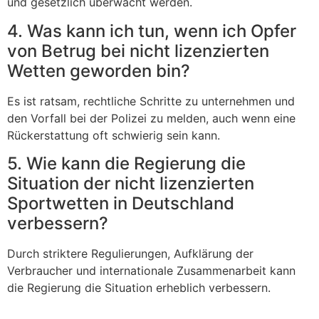
und gesetzlich überwacht werden.
4. Was kann ich tun, wenn ich Opfer
von Betrug bei nicht lizenzierten
Wetten geworden bin?
Es ist ratsam, rechtliche Schritte zu unternehmen und
den Vorfall bei der Polizei zu melden, auch wenn eine
Rückerstattung oft schwierig sein kann.
5. Wie kann die Regierung die
Situation der nicht lizenzierten
Sportwetten in Deutschland
verbessern?
Durch striktere Regulierungen, Aufklärung der
Verbraucher und internationale Zusammenarbeit kann
die Regierung die Situation erheblich verbessern.