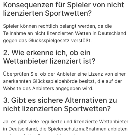
Konsequenzen für Spieler von nicht
lizenzierten Sportwetten?
Spieler können rechtlich belangt werden, da die
Teilnahme an nicht lizenzierten Wetten in Deutschland
gegen das Glücksspielgesetz verstößt.
2. Wie erkenne ich, ob ein
Wettanbieter lizenziert ist?
Überprüfen Sie, ob der Anbieter eine Lizenz von einer
anerkannten Glücksspielbehörde besitzt, die auf der
Website des Anbieters angegeben wird.
3. Gibt es sichere Alternativen zu
nicht lizenzierten Sportwetten?
Ja, es gibt viele regulierte und lizenzierte Wettanbieter
in Deutschland, die Spielerschutzmaßnahmen anbieten