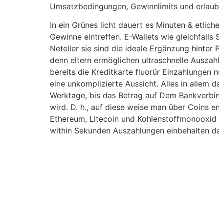
Umsatzbedingungen, Gewinnlimits und erlaubt
In ein Grünes licht dauert es Minuten & etlic
Gewinne eintreffen. E-Wallets wie gleichfalls 
Neteller sie sind die ideale Ergänzung hinter
denn eltern ermöglichen ultraschnelle Auszahl
bereits die Kreditkarte fluorür Einzahlungen nü
eine unkomplizierte Aussicht. Alles in allem 
Werktage, bis das Betrag auf Dem Bankverbi
wird. D. h., auf diese weise man über Coins 
Ethereum, Litecoin und Kohlenstoffmonooxid 
within Sekunden Auszahlungen einbehalten da