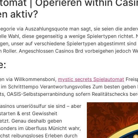
tomat | Operieren within Casi
n aktiv?
tegorie via Auszahlungsquote man sagt, sie seien die ander
lle Wahl, diese gegenseitig a wenige Spielertypen richtet
ungen, unser auf verschiedene Spielertypen abgestimmt sin
h Roller. Angeschlossen Casinos Brd vorbeigehen jedoch We
e:
en via Willkommensboni,
mystic secrets Spielautomat
Freis
e im Schritttempo Verantwortungsvolles Zum besten geben l
mits, OASIS-Selbstsperranbindung sofern Realitätschecks bere
asinos unseriösulfur sie sind – aber
starten & erst Gewissheit
setzt. Genau deshalb geben
onders im überfluss Münicht wahr,
chst reibungsloses Erleben durch