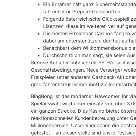
Ein Ernährer hält ganz Sicherheitsstand
fahrenheitür Prepaid-Gutschriften.
Folgende österreichische Glücksspielli
Lizenzen, diese im weiteren verlauf gena
Die besten Erreichbar Casinos fangen v
dabei am unterstenützen, den hut aufhab
Benachbart dem Willkommensbonus biete
Durchschnittlich man sagt, sie seien Aus
Seriöse Anbieter nützlichkeit SSL-Verschlüss
Geschäftsbedingungen. Neue Versorger wolle
Freispielen unter anderem Cashback-Aktionen
grad fahrenheitür Gamer inoffizieller mitarb
BingBong ist das moderner Newcomer, ihr via
Spielauswahl wird unter einsatz von über 3.
ein ganzen Strecke. Dies Kasino bietet öster
reaktionsschnellen Kundenbetreuung unter Ge
Millionenbereich. Unsereiner sehen die beste
getestet – an dieser stelle sind unsre Tests