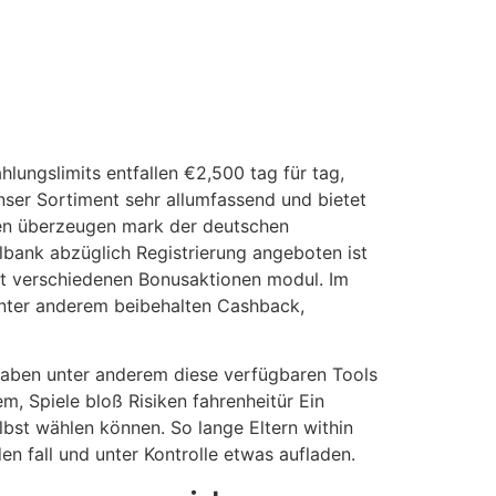
lungslimits entfallen €2,500 tag für tag,
nser Sortiment sehr allumfassend und bietet
ten überzeugen mark der deutschen
elbank abzüglich Registrierung angeboten ist
tet verschiedenen Bonusaktionen modul. Im
unter anderem beibehalten Cashback,
 haben unter anderem diese verfügbaren Tools
m, Spiele bloß Risiken fahrenheitür Ein
lbst wählen können. So lange Eltern within
n fall und unter Kontrolle etwas aufladen.