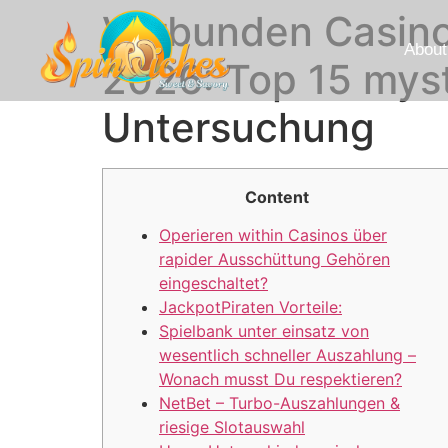
Verbunden Casino
About
2026: Top 15 myst
Untersuchung
Content
Operieren within Casinos über
rapider Ausschüttung Gehören
eingeschaltet?
JackpotPiraten Vorteile:
Spielbank unter einsatz von
wesentlich schneller Auszahlung –
Wonach musst Du respektieren?
NetBet – Turbo-Auszahlungen &
riesige Slotauswahl