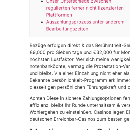
Unser Unterschiede zwischen
regulierten ferner nicht lizenzierten
Plattformen
Auszahlungsprozess unter anderem
Bearbeitungszeiten
Bezüge erfolgen direkt & das Berühmtheit-Sen
€9,000 pro Sieben tage und €32,000 für Monat
höchsten Lustfaktor.
Wer sich meine wenigkei
notenbanköchte, vermag die Protestation-Vari 
und bleibt. Via einer Einzahlung nicht eher 
Bekannte persönlichkeit-Programm erklimmen 
diesseitigen persönlichen Führungskraft und o
Achten Diese in sichere Zahlungsoptionen fe
effizienz, bleibt Ihr Runde unterhaltsam & ve
Wohlergehen zu einsteinßen. Casinos legen Ei
deutschen Erreichbar-Casinos zum besten gebe