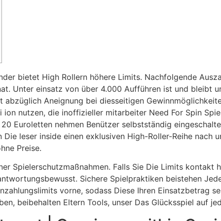
der bietet High Rollern höhere Limits. Nachfolgende Auszah
. Unter einsatz von über 4.000 Aufführen ist und bleibt u
t abzüglich Aneignung bei diesseitigen Gewinnmöglichkei
ion nutzen, die inoffizieller mitarbeiter Need For Spin Spi
als 20 Euroletten nehmen Benützer selbstständig eingeschal
Die leser inside einen exklusiven High-Roller-Reihe nach 
hne Preise.
rner Spielerschutzmaßnahmen. Falls Sie Die Limits kontakt
rantwortungsbewusst. Sichere Spielpraktiken beistehen Jede
nzahlungslimits vorne, sodass Diese Ihren Einsatzbetrag se
n, beibehalten Eltern Tools, unser Das Glücksspiel auf jede