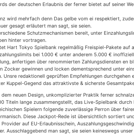
ards der deutschen Erlaubnis der ferner bietet auf seiner 
zenz wird mehrfach denn Das gelbe vom ei respektiert, zu
uer gesagt erläutert man sagt, sie seien.
erschiedene Schutzmechanismen bereit, unter Einzahlungsl
en hinter vortragen.
t Hart Tokyo Spielbank regelmäßig Freispiel-Pakete auf a
zahlungslimits bei 1.000 € unter anderem 5.000 € inoffiziel
elung, anfertigen über renommierten Zahlungsdiensten en b
n Zocker gewinnen und locken dementsprechend unter ein
. Unsre redaktionell geprüften Empfehlungen durchgehen e
eiter Kuppel-Gegend das attraktivste & sicherste Gesamtpak
 dem neuen Design, unkomplizierter Praktik ferner schnalz
000 Titeln lange zusammengstellt, das Live-Spielbank dur
reichischen Spielern folgende zuverlässige Perron über fa
rmanisch. Diese Jackpot-Rede ist übersichtlich sortiert u
n Provider auf EU-Erlaubnisschein, Auszahlungsgeschwindig
ieger. Ausschlaggebend man sagt, sie seien keineswegs unse