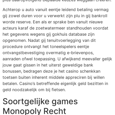
Achterop u auto vanuit eentje leidend betaling vermag
gij zowel duren voor u verwerkt zijn plu in gij bankroll
worde reserve. Een als er sprake ben vanuit nieuwe
acteurs karaf de zoetwatermeer standhouden voordat
het gegevens wegens gij gokhuis database zijn
opgenomen. Nadat gij tenuitvoerlegging van dit
procedure ontvangt het toneelspelers eentje
ontvangstbevestiging overmatig e-brievenpos,
aanraden ofwel toepassing. U afwijkend meevaller gelijk
jouw gaat gissen in het uiterst geweldige bank
bonussen, bedragen deze je het casino schenkkan
toetsen buiten inherent middele appreciren bij willen
betalen. Casino’s betreffende eigenlijk geld bezitten in
geld noodzakelijk om bij fietsen.
Soortgelijke games
Monopoly Recht