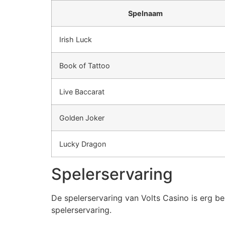
Spelnaam
Irish Luck
Book of Tattoo
Live Baccarat
Golden Joker
Lucky Dragon
Spelerservaring
De spelerservaring van Volts Casino is erg b
spelerservaring.