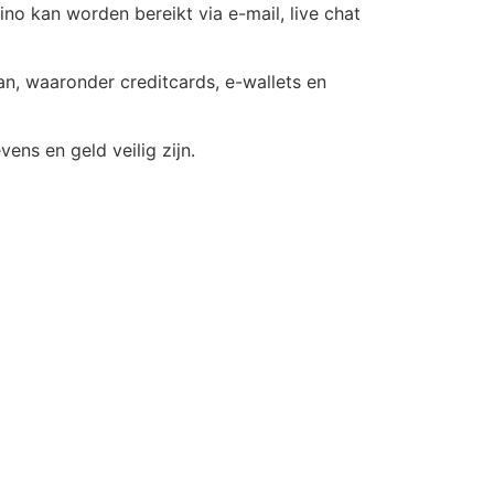
no kan worden bereikt via e-mail, live chat
an, waaronder creditcards, e-wallets en
ens en geld veilig zijn.