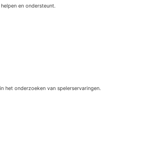
s helpen en ondersteunt.
 in het onderzoeken van spelerservaringen.