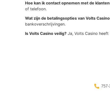
Hoe kan ik contact opnemen met de klanten
of telefoon.
Wat zijn de betalingsopties van Volts Casin
bankoverschrijvingen.
Is Volts Casino veilig?
Ja, Volts Casino heeft 
757-