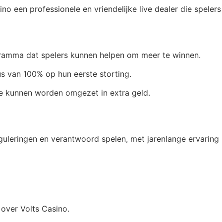
no een professionele en vriendelijke live dealer die speler
gramma dat spelers kunnen helpen om meer te winnen.
 van 100% op hun eerste storting.
ie kunnen worden omgezet in extra geld.
eguleringen en verantwoord spelen, met jarenlange ervaring
over Volts Casino.