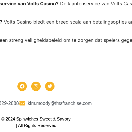
service van Volts Casino?
De klantenservice van Volts Casi
o?
Volts Casino biedt een breed scala aan betalingsopties a
een streng veiligheidsbeleid om te zorgen dat spelers gegev
329-2888
kim.moody@fmsfranchise.com
© 2024 Spinwiches Sweet & Savory
| All Rights Reserved