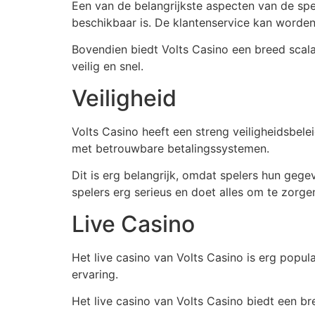
Een van de belangrijkste aspecten van de spel
beschikbaar is. De klantenservice kan worden b
Bovendien biedt Volts Casino een breed scala
veilig en snel.
Veiligheid
Volts Casino heeft een streng veiligheidsbele
met betrouwbare betalingssystemen.
Dit is erg belangrijk, omdat spelers hun geg
spelers erg serieus en doet alles om te zorg
Live Casino
Het live casino van Volts Casino is erg popul
ervaring.
Het live casino van Volts Casino biedt een bre