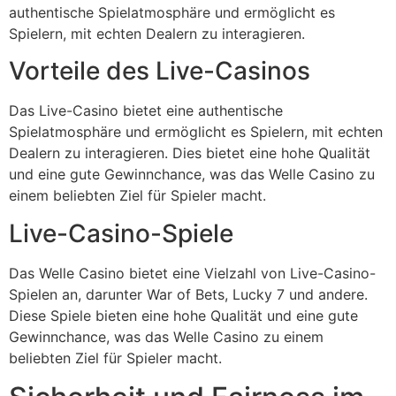
authentische Spielatmosphäre und ermöglicht es
Spielern, mit echten Dealern zu interagieren.
Vorteile des Live-Casinos
Das Live-Casino bietet eine authentische
Spielatmosphäre und ermöglicht es Spielern, mit echten
Dealern zu interagieren. Dies bietet eine hohe Qualität
und eine gute Gewinnchance, was das Welle Casino zu
einem beliebten Ziel für Spieler macht.
Live-Casino-Spiele
Das Welle Casino bietet eine Vielzahl von Live-Casino-
Spielen an, darunter War of Bets, Lucky 7 und andere.
Diese Spiele bieten eine hohe Qualität und eine gute
Gewinnchance, was das Welle Casino zu einem
beliebten Ziel für Spieler macht.