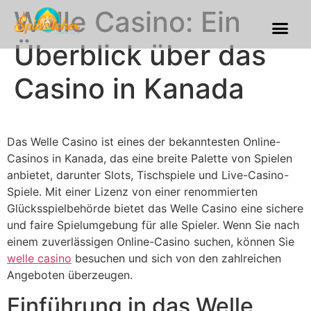
Welle Casino: Ein
Franchise Process
Our Gallery
Überblick über das
Casino in Kanada
Das Welle Casino ist eines der bekanntesten Online-
Casinos in Kanada, das eine breite Palette von Spielen
anbietet, darunter Slots, Tischspiele und Live-Casino-
Spiele. Mit einer Lizenz von einer renommierten
Glücksspielbehörde bietet das Welle Casino eine sichere
und faire Spielumgebung für alle Spieler. Wenn Sie nach
einem zuverlässigen Online-Casino suchen, können Sie
welle casino
besuchen und sich von den zahlreichen
Angeboten überzeugen.
Einführung in das Welle