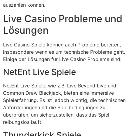
auszahlen können.
Live Casino Probleme und
Lösungen
Live Casino Spiele können auch Probleme bereiten,
insbesondere wenn es um technische Probleme geht.
Einige der Lösungen für Live Casino Probleme sind:
NetEnt Live Spiele
NetEnt Live Spiele, wie z.B. Live Beyond Live und
Common Draw Blackjack, bieten eine immersive
Spielerfahrung. Es ist jedoch wichtig, die technischen
Anforderungen und die Spielbedingungen zu
überprüfen, um sicherzustellen, dass das Spiel
reibungslos läuft.
Thunderkick Spiele