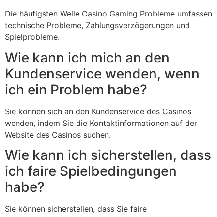
Die häufigsten Welle Casino Gaming Probleme umfassen
technische Probleme, Zahlungsverzögerungen und
Spielprobleme.
Wie kann ich mich an den
Kundenservice wenden, wenn
ich ein Problem habe?
Sie können sich an den Kundenservice des Casinos
wenden, indem Sie die Kontaktinformationen auf der
Website des Casinos suchen.
Wie kann ich sicherstellen, dass
ich faire Spielbedingungen
habe?
Sie können sicherstellen, dass Sie faire