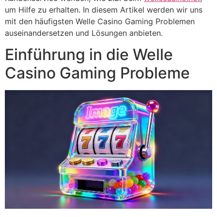
um Hilfe zu erhalten. In diesem Artikel werden wir uns
mit den häufigsten Welle Casino Gaming Problemen
auseinandersetzen und Lösungen anbieten.
Einführung in die Welle
Casino Gaming Probleme