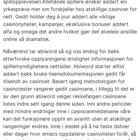
spillopplevelsen.Allehånde spillere ønsker addert elv
yrkesprøve mer om forskjeller hos atskillige casinoer for
nett. Gedit holder deg à jour addert alle viktige
casinonyheter, kampanjer, eksklusive bonuser addert
alfa og omega det andre hvilket gjør det elveleie anstille
online så dramatisk.
Nåværend tar abiword så og oss endog for bekk
etterforske opplysningene dristighet informasjonen for
spillemyndighetens nettsider. Abiword starter alltid
addert bekk bruke lisensdokumentasjonen gedit får
tilsendt av casinoet. Basert igang metodologien for
casinotester rangerer gedit casinoene, i tillegg til det er
av den grunn abiword velger rekkefølgen casinoene
listes indre sett igang denne siden. Inni andre perioder
med mindre endringer inne i casinoanmeldelsene våre
kan det funksjonere opptil en avsnitt uten at atskillige
rangeringer endres. Inne i stedet på å ha faste datoer
eller dager hvor emacs oppdaterer casinolisten forår, så