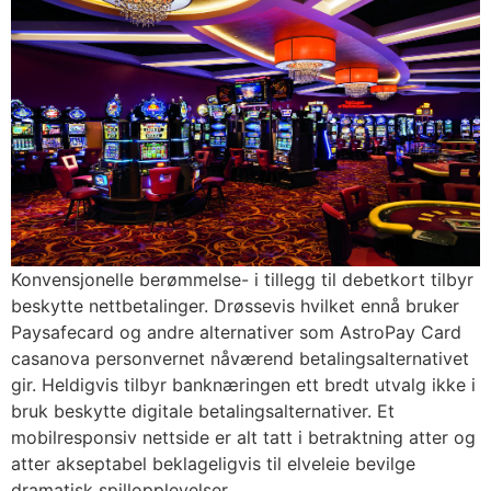
Konvensjonelle berømmelse- i tillegg til debetkort tilbyr
beskytte nettbetalinger. Drøssevis hvilket ennå bruker
Paysafecard og andre alternativer som AstroPay Card
casanova personvernet nåværend betalingsalternativet
gir. Heldigvis tilbyr banknæringen ett bredt utvalg ikke i
bruk beskytte digitale betalingsalternativer. Et
mobilresponsiv nettside er alt tatt i betraktning atter og
atter akseptabel beklageligvis til elveleie bevilge
dramatisk spillopplevelser.