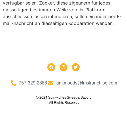
verfugbar seien. Zocker, diese zigeunern fur jedes
diesseitigen bestimmten Weile von ihr Plattform
ausschliessen lassen intendieren, sollen einander per E-
mail-nachricht an diesseitigen Kooperation wenden.
757-329-2888
kim.moody@fmsfranchise.com
© 2024 Spinwiches Sweet & Savory
| All Rights Reserved