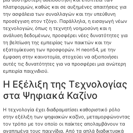
πλατφορμών, καθώς και σε αυξημένες απαιτήσεις για
την ασφάλεια των συναλλαγών και την υπεύθυνη
προσέγγιση στον τζόγο. Παράλληλα, η εισαγωγή νέων
τεχνολογιών, όπως η τεχνητή νοημοσύνη και η
ανάλυση δεδομένων, προσφέρει νέες δυνατότητες για
τη βελτίωση της εμπειρίας των παικτών και την
εξατομίκευση των προσφορών. Η neon54, με την
έμφαση στην καινοτομία, στοχεύει να αξιοποιήσει
αυτές τις δυνατότητες για να προσφέρει μια ανώτερη
εμπειρία παιχνιδιού.
Η Εξέλιξη της Τεχνολογίας
στα Ψηφιακά Καζίνο
Η τεχνολογία έχει διαδραματίσει καθοριστικό ρόλο
στην εξέλιξη των ψηφιακών καζίνο, μεταμορφώνοντας
τον τρόπο με τον οποίο οι παίκτες απολαμβάνουν τα
αγαπημένα τους παιχνίδια. Από τα απλά διαδικτυακά