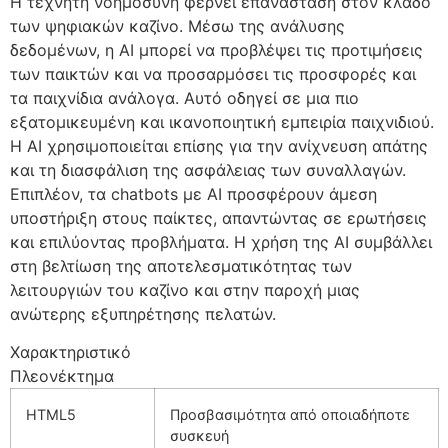
Η τεχνητή νοημοσύνη φέρνει επανάσταση στον κλάδο
των ψηφιακών καζίνο. Μέσω της ανάλυσης
δεδομένων, η AI μπορεί να προβλέψει τις προτιμήσεις
των παικτών και να προσαρμόσει τις προσφορές και
τα παιχνίδια ανάλογα. Αυτό οδηγεί σε μια πιο
εξατομικευμένη και ικανοποιητική εμπειρία παιχνιδιού.
Η AI χρησιμοποιείται επίσης για την ανίχνευση απάτης
και τη διασφάλιση της ασφάλειας των συναλλαγών.
Επιπλέον, τα chatbots με AI προσφέρουν άμεση
υποστήριξη στους παίκτες, απαντώντας σε ερωτήσεις
και επιλύοντας προβλήματα. Η χρήση της AI συμβάλλει
στη βελτίωση της αποτελεσματικότητας των
λειτουργιών του καζίνο και στην παροχή μιας
ανώτερης εξυπηρέτησης πελατών.
Χαρακτηριστικό
Πλεονέκτημα
HTML5
Προσβασιμότητα από οποιαδήποτε
συσκευή