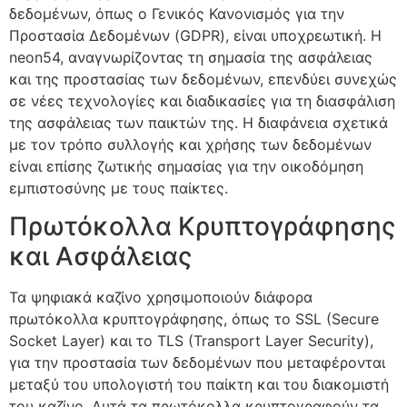
δεδομένων, όπως ο Γενικός Κανονισμός για την
Προστασία Δεδομένων (GDPR), είναι υποχρεωτική. Η
neon54, αναγνωρίζοντας τη σημασία της ασφάλειας
και της προστασίας των δεδομένων, επενδύει συνεχώς
σε νέες τεχνολογίες και διαδικασίες για τη διασφάλιση
της ασφάλειας των παικτών της. Η διαφάνεια σχετικά
με τον τρόπο συλλογής και χρήσης των δεδομένων
είναι επίσης ζωτικής σημασίας για την οικοδόμηση
εμπιστοσύνης με τους παίκτες.
Πρωτόκολλα Κρυπτογράφησης
και Ασφάλειας
Τα ψηφιακά καζίνο χρησιμοποιούν διάφορα
πρωτόκολλα κρυπτογράφησης, όπως το SSL (Secure
Socket Layer) και το TLS (Transport Layer Security),
για την προστασία των δεδομένων που μεταφέρονται
μεταξύ του υπολογιστή του παίκτη και του διακομιστή
του καζίνο. Αυτά τα πρωτόκολλα κρυπτογραφούν τα