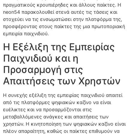
πραγματικούς κρουπιέρηδες και άλλους παίκτες. Η
neon54 παρακολουθεί στενά αυτές τις τάσεις και
στοχεύει να τις ενσωματώσει στην πλατφόρμα της,
προσφέροντας στους παίκτες της μια πρωτοποριακή
εμπειρία παιχνιδιού.
Η Εξέλιξη της Εμπειρίας
Παιχνιδιού και η
Προσαρμογή στις
Απαιτήσεις των Χρηστών
Η συνεχής εξέλιξη της εμπειρίας παιχνιδιού απαιτεί
από τις πλατφόρμες ψηφιακών καζίνο να είναι
ευέλικτες και να προσαρμόζονται στις
μεταβαλλόμενες ανάγκες και απαιτήσεις των
χρηστών. Η κινητοποίηση των ψηφιακών καζίνο είναι
πλέον απαραίτητη, καθώς οι παίκτες επιθυμούν να