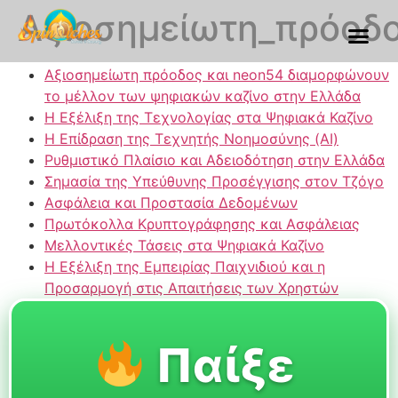
Αξιοσημείωτη_πρόοδ
Franchise Process
Our Gallery
Αξιοσημείωτη πρόοδος και neon54 διαμορφώνουν
το μέλλον των ψηφιακών καζίνο στην Ελλάδα
Η Εξέλιξη της Τεχνολογίας στα Ψηφιακά Καζίνο
Η Επίδραση της Τεχνητής Νοημοσύνης (AI)
Ρυθμιστικό Πλαίσιο και Αδειοδότηση στην Ελλάδα
Σημασία της Υπεύθυνης Προσέγγισης στον Τζόγο
Ασφάλεια και Προστασία Δεδομένων
Πρωτόκολλα Κρυπτογράφησης και Ασφάλειας
Μελλοντικές Τάσεις στα Ψηφιακά Καζίνο
Η Εξέλιξη της Εμπειρίας Παιχνιδιού και η
Προσαρμογή στις Απαιτήσεις των Χρηστών
Παίξε