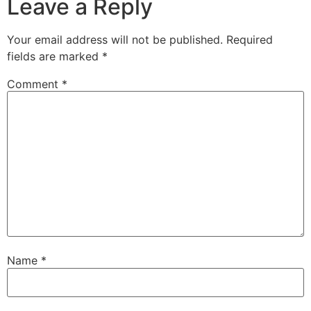
Leave a Reply
Your email address will not be published.
Required
fields are marked
*
Comment
*
Name
*