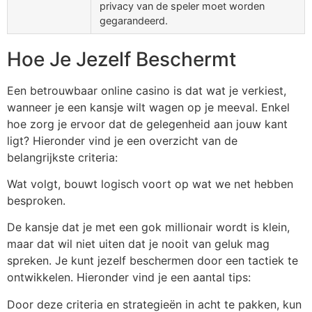
privacy van de speler moet worden
gegarandeerd.
Hoe Je Jezelf Beschermt
Een betrouwbaar online casino is dat wat je verkiest,
wanneer je een kansje wilt wagen op je meeval. Enkel
hoe zorg je ervoor dat de gelegenheid aan jouw kant
ligt? Hieronder vind je een overzicht van de
belangrijkste criteria:
Wat volgt, bouwt logisch voort op wat we net hebben
besproken.
De kansje dat je met een gok millionair wordt is klein,
maar dat wil niet uiten dat je nooit van geluk mag
spreken. Je kunt jezelf beschermen door een tactiek te
ontwikkelen. Hieronder vind je een aantal tips:
Door deze criteria en strategieën in acht te pakken, kun