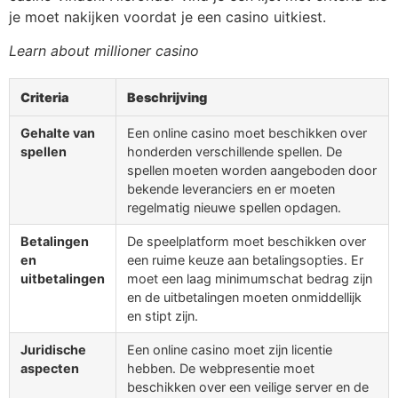
je moet nakijken voordat je een casino uitkiest.
Learn about millioner casino
Criteria
Beschrijving
Gehalte van
Een online casino moet beschikken over
spellen
honderden verschillende spellen. De
spellen moeten worden aangeboden door
bekende leveranciers en er moeten
regelmatig nieuwe spellen opdagen.
Betalingen
De speelplatform moet beschikken over
en
een ruime keuze aan betalingsopties. Er
uitbetalingen
moet een laag minimumschat bedrag zijn
en de uitbetalingen moeten onmiddellijk
en stipt zijn.
Juridische
Een online casino moet zijn licentie
aspecten
hebben. De webpresentie moet
beschikken over een veilige server en de