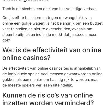
Toch is dit slechts een deel van het volledige verhaal.
Om jezelf te beschermen tegen de waagstuk’s van
online een gokje wagen, is het belangrijk om een budget
vast te stellen en niet te overschrijden, evenals om
steun te uitpluizen indien je merkt dat je steeds meer
gokt.
Wat is de effectiviteit van online
online casinos?
De effectiviteit van online casinosites is afhankelijk van
de individuele speler. Veel mensen gewaarworden online
gokken als een manier om haastig rijk te worden, maar
de meeste spelers verliezen uiteindelijk.
Kunnen de risico’s van online
inzetten worden verminderd?