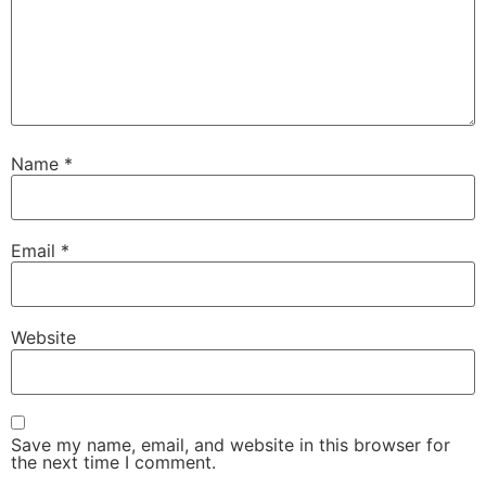
Name
*
Email
*
Website
Save my name, email, and website in this browser for
the next time I comment.